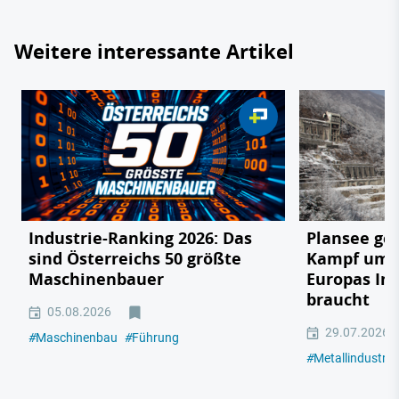
Weitere interessante Artikel
Industrie-Ranking 2026: Das
Plansee geg
sind Österreichs 50 größte
Kampf um e
Maschinenbauer
Europas In
braucht
05.08.2026
29.07.2026
#
Maschinenbau
#
Führung
#
Metallindustrie