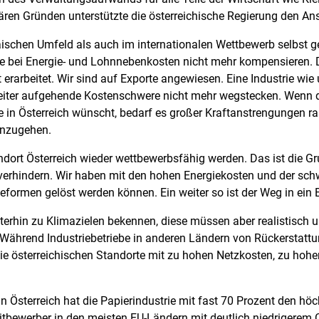
ären Gründen unterstützte die österreichische Regierung den Ans
schen Umfeld als auch im internationalen Wettbewerb selbst ge
e bei Energie- und Lohnnebenkosten nicht mehr kompensieren. Di
rarbeitet. Wir sind auf Exporte angewiesen. Eine Industrie wie u
eiter aufgehende Kostenschwere nicht mehr wegstecken. Wenn d
ie in Österreich wünscht, bedarf es großer Kraftanstrengungen r
anzugehen.
tandort Österreich wieder wettbewerbsfähig werden. Das ist di
 verhindern. Wir haben mit den hohen Energiekosten und der sch
eformen gelöst werden können. Ein weiter so ist der Weg in ein
iterhin zu Klimazielen bekennen, diese müssen aber realistisch
. Während Industriebetriebe in anderen Ländern von Rückerstat
 die österreichischen Standorte mit zu hohen Netzkosten, zu hoh
in Österreich hat die Papierindustrie mit fast 70 Prozent den hö
tbewerber in den meisten EU-Ländern mit deutlich niedrigerem 