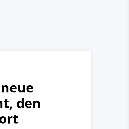
e neue
ht, den
ort