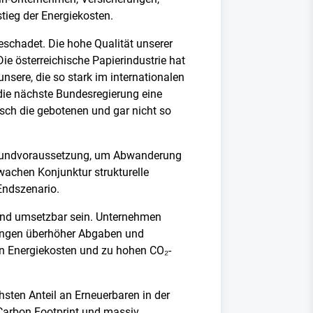
tieg der Energiekosten.
schadet. Die hohe Qualität unserer
e österreichische Papierindustrie hat
nsere, die so stark im internationalen
ie nächste Bundesregierung eine
asch die gebotenen und gar nicht so
e Grundvoraussetzung, um Abwanderung
wachen Konjunktur strukturelle
 Endszenario.
 und umsetzbar sein. Unternehmen
tungen überhöher Abgaben und
en Energiekosten und zu hohen CO₂-
chsten Anteil an Erneuerbaren in der
Carbon Footprint und massiv