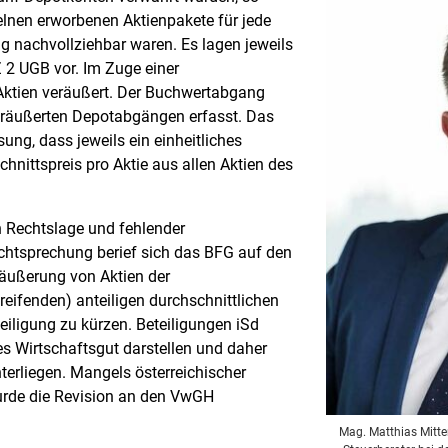
lnen erworbenen Aktienpakete für jede
g nachvollziehbar waren. Es lagen jeweils
Z 2 UGB vor. Im Zuge einer
 Aktien veräußert. Der Buchwertabgang
eräußerten Depotabgängen erfasst. Das
ung, dass jeweils ein einheitliches
hnittspreis pro Aktie aus allen Aktien des
 Rechtslage und fehlender
echtsprechung berief sich das BFG auf den
äußerung von Aktien der
eifenden) anteiligen durchschnittlichen
ligung zu kürzen. Beteiligungen iSd
es Wirtschaftsgut darstellen und daher
erliegen. Mangels österreichischer
urde die Revision an den VwGH
Mag. Matthias Mitter