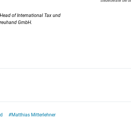
Steuerberater bei 
 Head of International Tax und
tstreuhand GmbH.
nd
#
Matthias Mitterlehner