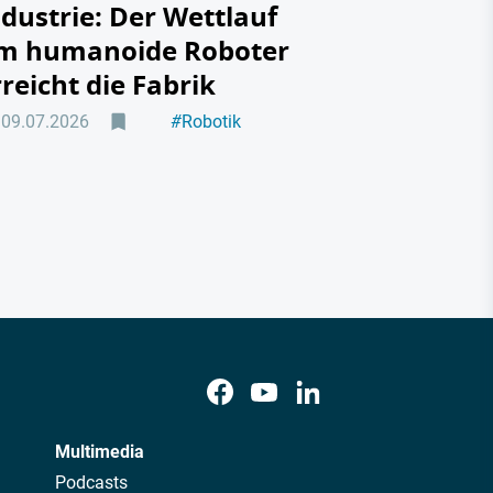
ndustrie: Der Wettlauf
m humanoide Roboter
rreicht die Fabrik
09.07.2026
#
Robotik
#
Maschinenbau
Multimedia
Podcasts