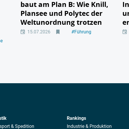
baut am Plan B: Wie Knill,
I
Plansee und Polytec der
u
Weltunordnung trotzen
e
15.07.2026
#
Führung
#
Industriepolitik
ie
stik
Rankings
sport & Spedition
Industrie & Produktion