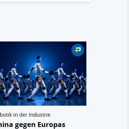
Baumanager-R
Top-100 
2026: Di
von Macht
Bauwirts
08.07.2026
botik in der Industrie
hina gegen Europas