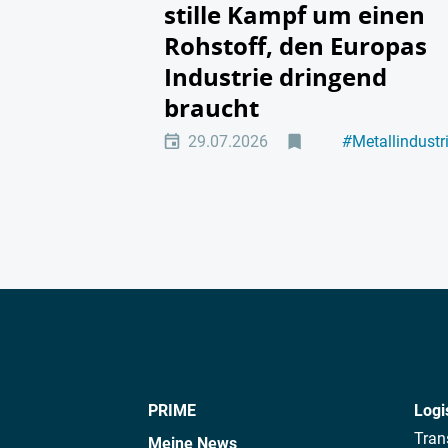
stille Kampf um einen
Rohstoff, den Europas
Industrie dringend
braucht
29.07.2026
#
Metallindustr
#
Führung
PRIME
Logi
Tran
Meine News