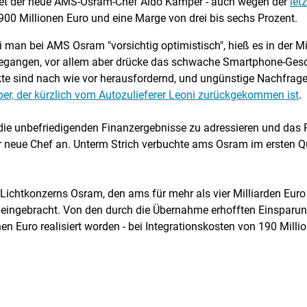
rtet der neue AMS-Osram-Chef Aldo Kamper - auch wegen der
let
00 Millionen Euro und eine Marge von drei bis sechs Prozent.
ei man bei AMS Osram "vorsichtig optimistisch", hieß es in der M
ckgegangen, vor allem aber drücke das schwache Smartphone-Gesc
kte sind nach wie vor herausfordernd, und ungünstige Nachfrage
r, der kürzlich vom Autozulieferer Leoni zurückgekommen ist
.
 die unbefriedigenden Finanzergebnisse zu adressieren und das
r neue Chef an. Unterm Strich verbuchte ams Osram im ersten Qu
ichtkonzerns Osram, den ams für mehr als vier Milliarden Euro 
o eingebracht. Von den durch die Übernahme erhofften Einsparu
nen Euro realisiert worden - bei Integrationskosten von 190 Milli