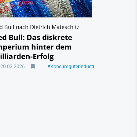
d Bull nach Dietrich Mateschitz
ed Bull: Das diskrete
mperium hinter dem
illiarden-Erfolg
20.02.2026
#
Konsumgüterindustrie
#
wirtschaft österreich