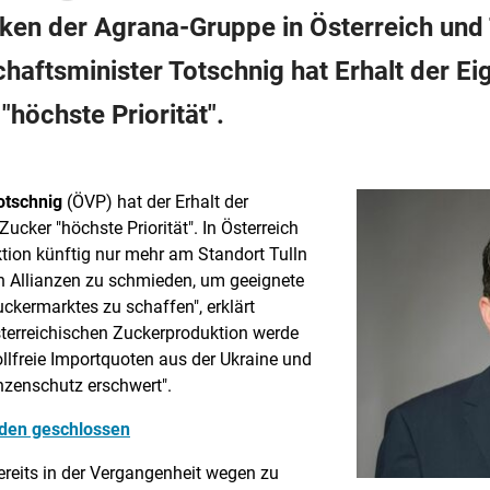
iken der Agrana-Gruppe in Österreich un
schaftsminister Totschnig hat Erhalt der E
höchste Priorität".
otschnig
(ÖVP) hat der Erhalt der
cker "höchste Priorität". In Österreich
ion künftig nur mehr am Standort Tulln
hin Allianzen zu schmieden, um geeignete
ckermarktes zu schaffen", erklärt
österreichischen Zuckerproduktion werde
ollfreie Importquoten aus der Ukraine und
nzenschutz erschwert".
rden geschlossen
ereits in der Vergangenheit wegen zu