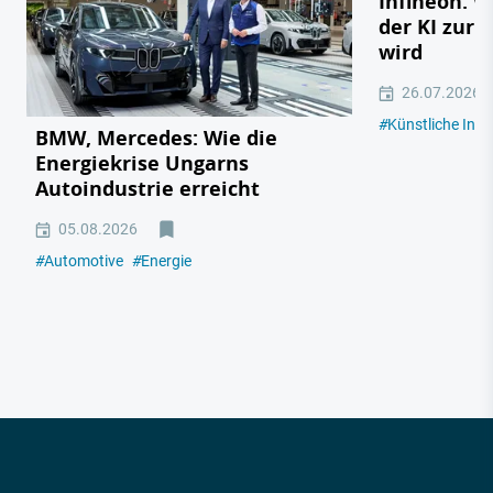
Infineon: 
der KI zur 
wird
26.07.2026
#
Künstliche Intel
BMW, Mercedes: Wie die
Energiekrise Ungarns
Autoindustrie erreicht
05.08.2026
#
Automotive
#
Energie