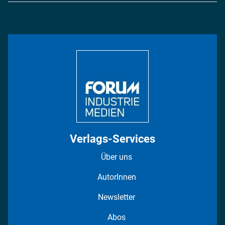
Energie
Podcasts
Management & Leadership
Rüstung
INDUSTRIEMAGAZIN TV: Alle Folgen
Bildung
DISPO Videos
Regionen
Fotostrecken
Verlags-Services
Über uns
AutorInnen
Newsletter
Abos