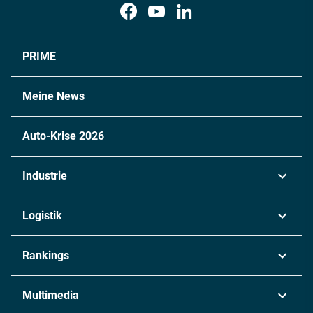
PRIME
Meine News
Auto-Krise 2026
Industrie
Automobil
Logistik
Maschinenbau
Transport & Spedition
Rankings
Chemie
Lieferketten
Industrie & Produktion
Metall
Multimedia
Logistik & Transport