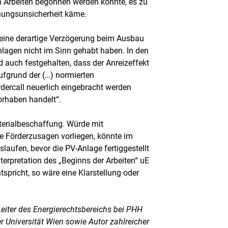
n Arbeiten begonnen werden könnte, es zu
nungsunsicherheit käme.
 eine derartige Verzögerung beim Ausbau
lagen nicht im Sinn gehabt haben. In den
 auch festgehalten, dass der Anreizeffekt
aufgrund der (…) normierten
dercall neuerlich eingebracht werden
orhaben handelt“.
terialbeschaffung. Würde mit
ie Förderzusagen vorliegen, könnte im
laufen, bevor die PV-Anlage fertiggestellt
nterpretation des „Beginns der Arbeiten“ uE
tspricht, so wäre eine Klarstellung oder
Leiter des Energierechtsbereichs bei PHH
r Universität Wien sowie Autor zahlreicher