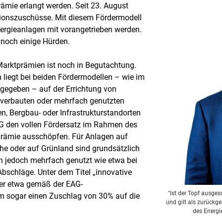
ämie erlangt werden. Seit 23. August
titionszuschüsse. Mit diesem Fördermodell
nergieanlagen mit vorangetrieben werden.
 noch einige Hürden.
Marktprämien ist noch in Begutachtung.
n liegt bei beiden Fördermodellen – wie im
gegeben – auf der Errichtung von
 verbauten oder mehrfach genutzten
n, Bergbau- oder Infrastrukturstandorten
AG den vollen Fördersatz im Rahmen des
prämie ausschöpfen. Für Anlagen auf
che oder auf Grünland sind grundsätzlich
 jedoch mehrfach genutzt wie etwa bei
Abschläge. Unter dem Titel „innovative
ber etwa gemäß der EAG-
"Ist der Topf ausges
m sogar einen Zuschlag von 30% auf die
und gilt als zurückg
des Energi