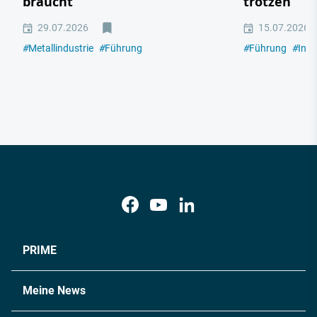
braucht
trotzen
29.07.2026
15.07.2026
#
Metallindustrie
#
Führung
#
Führung
#
Indu
PRIME
Meine News