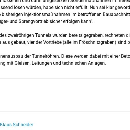
eschlossenen und dann umgesetzten Sondermaßnahmen im Bereic
nd lösen würden, habe sich nicht erfüllt. Nun sei klar geworde
 bisherigen Injektionsmaßnahmen im betroffenen Bauabschnitt. 
er- und Sprengvortrieb sicher erfolgen kann".
des zweiröhrigen Tunnels wurden bereits gegraben, rechneten di
n aus gebaut, vier der Vortriebe (alle im Fröschnitzgraben) sind 
nnenausbau der Tunnelröhren. Diese werden dabei mit einer Beto
ung mit Gleisen, Leitungen und technischen Anlagen.
Klaus Schneider