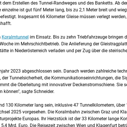
mit dem Erstellen des Tunnel-Randweges und des Banketts. Ab 
de einzelne ist gut fünf Meter lang, bis zu 2,1 Meter breit und w
festigt. Insgesamt 66 Kilometer Gleise müssen verlegt werden, 
hafft.
m
Koralmtunnel
im Einsatz. Bis zu zehn Triebfahrzeuge bringen 
 Woche im Mehrschichtbetrieb. Die Anlieferung der Gleistragplatt
ätte in Niederösterreich verladen und per Zug über die steirisch
ühjahr 2023 abgeschlossen sein. Danach werden zahlreiche tech
der Tunnelsicherheit, die Kommunikationseinrichtungen, die Sig
mt die Oberleitung mit innovativer Deckenstromschiene. Sie s
n können", sagte Schneider.
 130 Kilometer lang sein, inklusive 47 Tunnelkilometern, über
chsel 2025 vorgesehen. Die Koralmbahn zwischen Graz und Klage
turprojekte Europas. Ihr Herzstück ist der 33 Kilometer lange Ko
5,4 Mrd. Euro. Die Reisezeit zwischen Wien und Klagenfurt betr