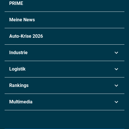
PRIME
Meine News
Auto-Krise 2026
Industrie
Automobil
Logistik
Maschinenbau
Transport & Spedition
Rankings
Chemie
Lieferketten
Industrie & Produktion
Metall
Multimedia
Logistik & Transport
Energie
Podcasts
Management & Leadership
Rüstung
INDUSTRIEMAGAZIN TV: Alle Folgen