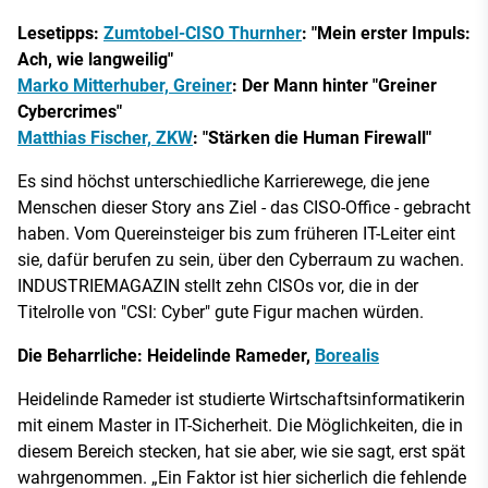
Lesetipps:
Zumtobel-CISO Thurnher
: "Mein erster Impuls:
Ach, wie langweilig"
Marko Mitterhuber, Greiner
: Der Mann hinter "Greiner
Cybercrimes"
Matthias Fischer, ZKW
: "Stärken die Human Firewall"
Es sind höchst unterschiedliche Karrierewege, die jene
Menschen dieser Story ans Ziel - das CISO-Office - gebracht
haben. Vom Quereinsteiger bis zum früheren IT-Leiter eint
sie, dafür berufen zu sein, über den Cyberraum zu wachen.
INDUSTRIEMAGAZIN stellt zehn CISOs vor, die in der
Titelrolle von "CSI: Cyber" gute Figur machen würden.
Die Beharrliche: Heidelinde Rameder,
Borealis
Heidelinde Rameder ist studierte Wirtschaftsinformatikerin
mit einem Master in IT-Sicherheit. Die Möglichkeiten, die in
diesem Bereich stecken, hat sie aber, wie sie sagt, erst spät
wahrgenommen. „Ein Faktor ist hier sicherlich die fehlende