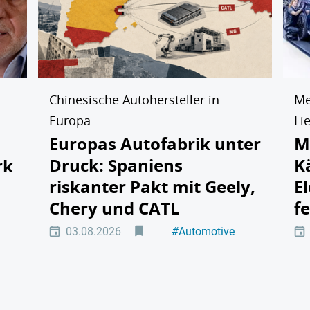
Chinesische Autohersteller in
Me
Europa
Li
Europas Autofabrik unter
M
Druck: Spaniens
K
rk
riskanter Pakt mit Geely,
E
Chery und CATL
f
tät
03.08.2026
#
Automotive
#
Elektromobilität