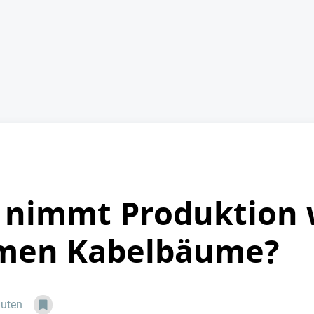
nimmt Produktion w
men Kabelbäume?
nuten