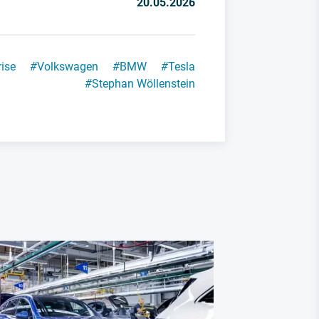
20.05.2026
ise
#
Volkswagen
#
BMW
#
Tesla
#
Stephan Wöllenstein
BYD Mercedes
Mercedes 
Taxistan