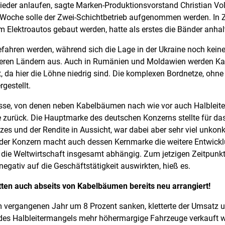
eder anlaufen, sagte Marken-Produktionsvorstand Christian Vo
 Woche solle der Zwei-Schichtbetrieb aufgenommen werden. In 
m Elektroautos gebaut werden, hatte als erstes die Bänder anha
fahren werden, während sich die Lage in der Ukraine noch kein
deren Ländern aus. Auch in Rumänien und Moldawien werden Ka
ert, da hier die Löhne niedrig sind. Die komplexen Bordnetze, oh
gestellt.
sse, von denen neben Kabelbäumen nach wie vor auch Halbleiter
 zurück. Die Hauptmarke des deutschen Konzerns stellte für da
es und der Rendite in Aussicht, war dabei aber sehr viel unkonkr
der Konzern macht auch dessen Kernmarke die weitere Entwick
die Weltwirtschaft insgesamt abhängig. Zum jetzigen Zeitpunkt 
egativ auf die Geschäftstätigkeit auswirkten, hieß es.
tten auch abseits von Kabelbäumen bereits neu arrangiert!
vergangenen Jahr um 8 Prozent sanken, kletterte der Umsatz u
des Halbleitermangels mehr höhermargige Fahrzeuge verkauft wu