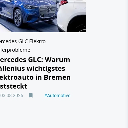
auf den 
hat
31.07.2026
rcedes GLC Elektro
eferprobleme
ercedes GLC: Warum
ällenius wichtigstes
lektroauto in Bremen
eststeckt
03.08.2026
#
Automotive
#
Elektromobilität