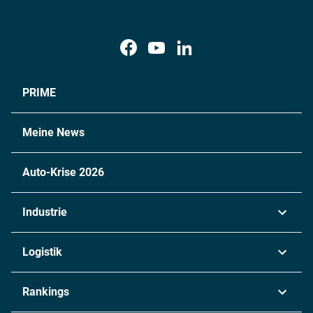
PRIME
Meine News
Auto-Krise 2026
Industrie
Automobil
Logistik
Maschinenbau
Transport & Spedition
Rankings
Chemie
Lieferketten