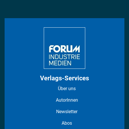
Podcasts
Management & Leadership
Rüstung
INDUSTRIEMAGAZIN TV: Alle Folgen
Bildung
DISPO Videos
Regionen
Fotostrecken
Verlags-Services
Über uns
AutorInnen
Newsletter
Abos