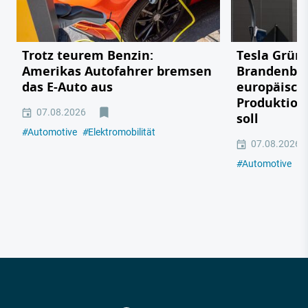
Trotz teurem Benzin:
Tesla Grün
Amerikas Autofahrer bremsen
Brandenbu
das E-Auto aus
europäisch
Produktion
07.08.2026
soll
#
Automotive
#
Elektromobilität
07.08.2026
#
Automotive
#
E