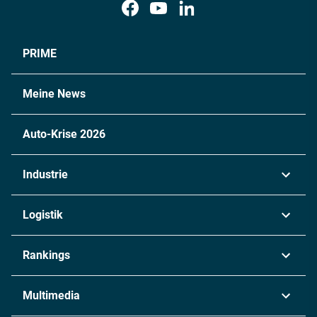
PRIME
Meine News
Auto-Krise 2026
Industrie
Automobil
Logistik
Maschinenbau
Transport & Spedition
Rankings
Chemie
Lieferketten
Industrie & Produktion
Metall
Multimedia
Logistik & Transport
Energie