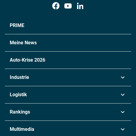
PRIME
Meine News
Auto-Krise 2026
Industrie
Automobil
Logistik
Maschinenbau
Transport & Spedition
Rankings
Chemie
Lieferketten
Industrie & Produktion
Metall
Multimedia