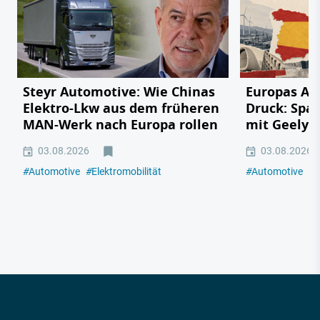
Steyr Automotive: Wie Chinas
Europas Au
Elektro-Lkw aus dem früheren
Druck: Span
MAN-Werk nach Europa rollen
mit Geely,
03.08.2026
03.08.2026
#
Automotive
#
Elektromobilität
#
Automotive
#
E