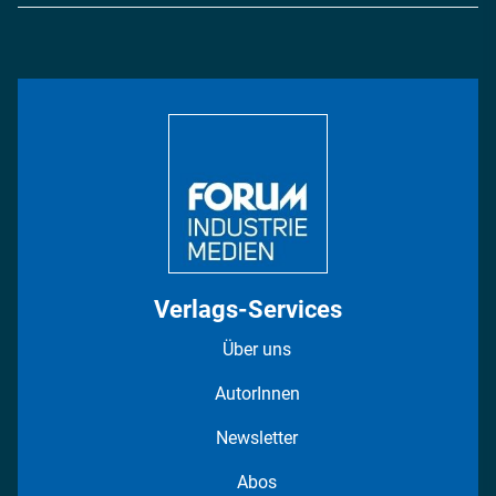
Logistik & Transport
Energie
Podcasts
Management & Leadership
Rüstung
INDUSTRIEMAGAZIN TV: Alle Folgen
Bildung
DISPO Videos
Regionen
Fotostrecken
Verlags-Services
Über uns
AutorInnen
Newsletter
Abos