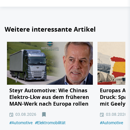
Weitere interessante Artikel
Steyr Automotive: Wie Chinas
Europas Au
Elektro-Lkw aus dem früheren
Druck: Span
MAN-Werk nach Europa rollen
mit Geely,
03.08.2026
03.08.2026
#
Automotive
#
Elektromobilität
#
Automotive
#
E