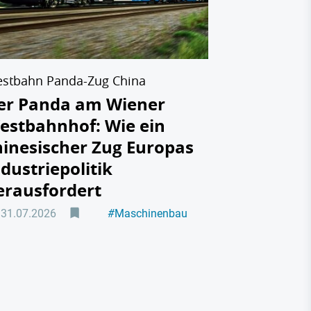
Industrie
28.07.2026
stbahn Panda-Zug China
er Panda am Wiener
estbahnhof: Wie ein
hinesischer Zug Europas
ndustriepolitik
erausfordert
31.07.2026
#
Maschinenbau