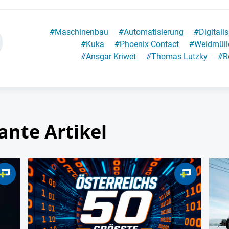
#
Maschinenbau
#
Automatisierung
#
Digitali
#
Kuka
#
Phoenix Contact
#
Weidmüll
#
Ansgar Kriwet
#
Thomas Lutzky
#
R
ante Artikel