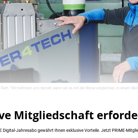
ech: "Wir befinden uns derzeit, wenn wir es mit der Börse vergleichen, in einem Bär
ve Mitgliedschaft erforde
 Digital-Jahresabo gewährt Ihnen exklusive Vorteile. Jetzt PRIME-Mitgli