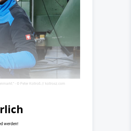
enmarkt.“
- © Peter Kollroß // kollrosz.com
rlich
ed werden!