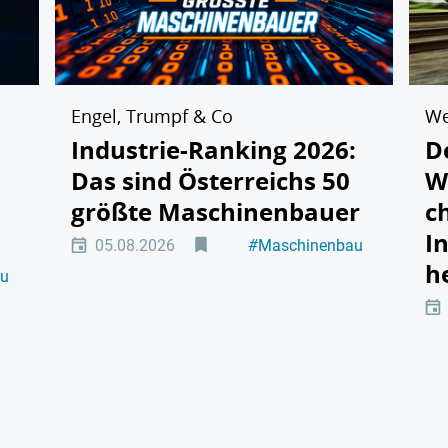
Engel, Trumpf & Co
We
Industrie-Ranking 2026:
D
Das sind Österreichs 50
W
größte Maschinenbauer
c
I
05.08.2026
#
Maschinenbau
#
Führung
h
au