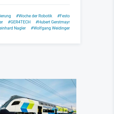
sierung
#
Woche der Robotik
#
Festo
er
#
GER4TECH
#
Hubert Gerstmayr
einhard Nagler
#
Wolfgang Weidinger
China Industr
China exp
Preiskamp
Machtpro