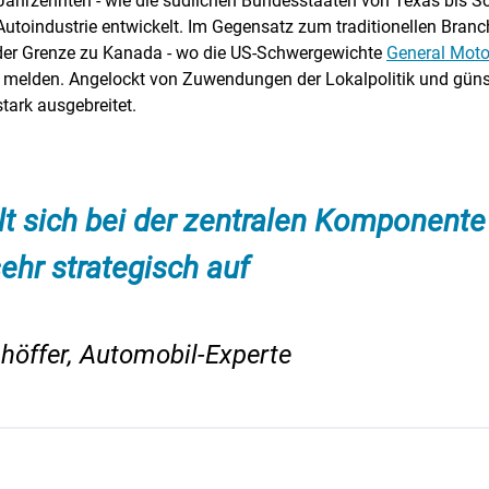
ahrzehnten - wie die südlichen Bundesstaaten von Texas bis Sou
 Autoindustrie entwickelt. Im Gegensatz zum traditionellen Bra
 der Grenze zu Kanada - wo die US-Schwergewichte
General Moto
u melden. Angelockt von Zuwendungen der Lokalpolitik und güns
stark ausgebreitet.
lt sich bei der zentralen Komponente
ehr strategisch auf
höffer, Automobil-Experte