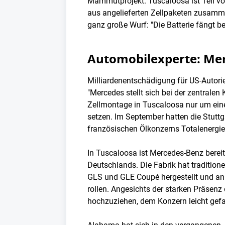
Mammutprojekt. Tuscaloosa ist Teil vo
aus angelieferten Zellpaketen zusamm
ganz große Wurf: "Die Batterie fängt be
Automobilexperte: Merc
Milliardenentschädigung für US-Autori
"Mercedes stellt sich bei der zentralen
Zellmontage in Tuscaloosa nur um eine
setzen. Im September hatten die Stuttga
französischen Ölkonzerns Totalenergie
In Tuscaloosa ist Mercedes-Benz bereit
Deutschlands. Die Fabrik hat tradition
GLS und GLE Coupé hergestellt und an 
rollen. Angesichts der starken Präsenz
hochzuziehen, dem Konzern leicht gefal