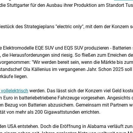
n die Stuttgarter für den Ausbau ihrer Produktion am Standort
lestück des Strategieplans "electric only", mit dem der Konzern 
e Elektromodelle EQE SUV und EQS SUV produzieren - Batterien s
die Herausforderungen sind riesig. So fließen zum Erreichen der
l vorgenommen: "Wir werden bereit sein, wenn die Märkte bis zu
standschef Ola Källenius im vergangenen Jahr. Schon 2025 soll d
rkäufe liegen.
vollelektrisch
werden. Das lässt sich der Konzern viel Geld kos
en Euro in batteriebetriebene Fahrzeuge vorgesehen. Angesichts 
en Bezug von Batterien abzusichern. Gemeinsam mit Partnern wi
tät von mehr als 200 Gigawattstunden errichten.
in den USA entstehen. Doch die Eröffnung in Alabama verläuft z