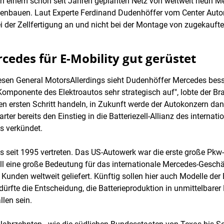
n einem schon seit Jahren geplanten Netz von weltweit neun Me
enbauen. Laut Experte Ferdinand Dudenhöffer vom Center Autom
i der Zellfertigung an und nicht bei der Montage von zugekaufte
edes für E-Mobility gut gerüstet
esen General MotorsAllerdings sieht Dudenhöffer Mercedes bes
 Komponente des Elektroautos sehr strategisch auf", lobte der Br
n ersten Schritt handeln, in Zukunft werde der Autokonzern da
rter bereits den Einstieg in die Batteriezell-Allianz des internat
s verkündet.
s seit 1995 vertreten. Das US-Autowerk war die erste große Pkw
ell eine große Bedeutung für das internationale Mercedes-Geschä
Kunden weltweit geliefert. Künftig sollen hier auch Modelle d
 dürfte die Entscheidung, die Batterieproduktion in unmittelba
len sein.