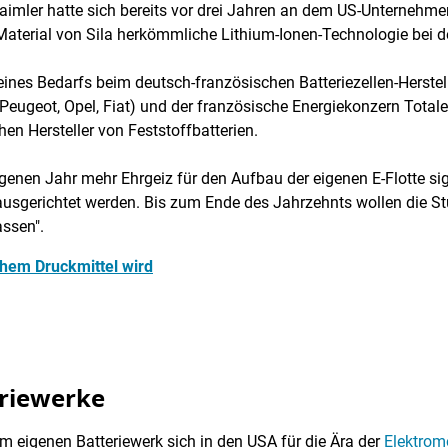
imler hatte sich bereits vor drei Jahren an dem US-Unternehme
s Material von Sila herkömmliche Lithium-Ionen-Technologie bei 
eines Bedarfs beim deutsch-französischen Batteriezellen-Herstell
(Peugeot, Opel, Fiat) und der französische Energiekonzern Totale
n Hersteller von Feststoffbatterien.
enen Jahr mehr Ehrgeiz für den Aufbau der eigenen E-Flotte sign
ausgerichtet werden. Bis zum Ende des Jahrzehnts wollen die Stut
assen".
chem Druckmittel wird
eriewerke
m eigenen Batteriewerk sich in den USA für die Ära der
Elektromo