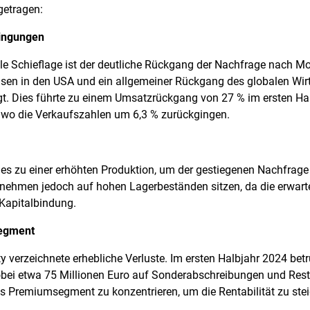
etragen:​
ingungen
elle Schieflage ist der deutliche Rückgang der Nachfrage nach 
Zinsen in den USA und ein allgemeiner Rückgang des globalen W
igt. Dies führte zu einem Umsatzrückgang von 27 % im ersten Ha
 wo die Verkaufszahlen um 6,3 % zurückgingen.
 zu einer erhöhten Produktion, um der gestiegenen Nachfrage
nehmen jedoch auf hohen Lagerbeständen sitzen, da die erwarte
apitalbindung. ​
segment
 verzeichnete erhebliche Verluste. Im ersten Halbjahr 2024 betr
obei etwa 75 Millionen Euro auf Sonderabschreibungen und Restr
as Premiumsegment zu konzentrieren, um die Rentabilität zu ste