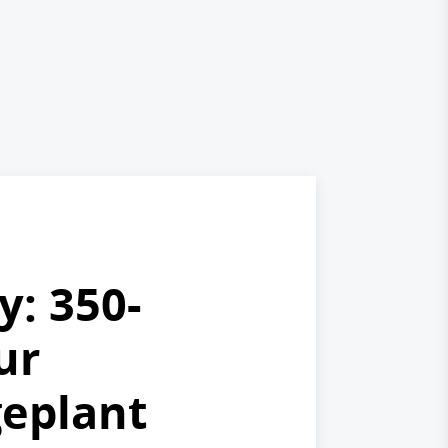
y: 350-
ur
geplant