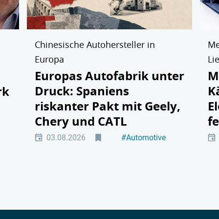
Chinesische Autohersteller in
Me
Europa
Li
Europas Autofabrik unter
M
Druck: Spaniens
K
rk
riskanter Pakt mit Geely,
E
Chery und CATL
f
tät
03.08.2026
#
Automotive
#
Elektromobilität