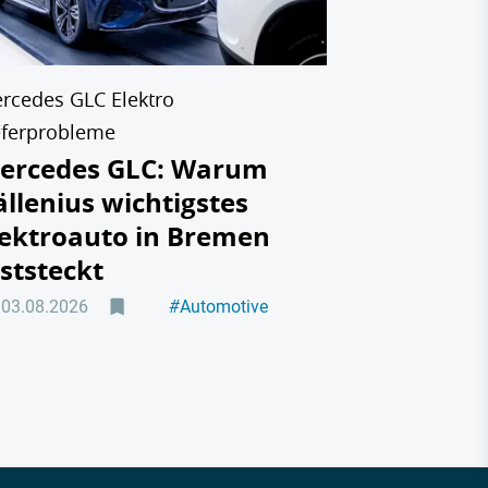
31.07.2026
rcedes GLC Elektro
eferprobleme
ercedes GLC: Warum
ällenius wichtigstes
lektroauto in Bremen
eststeckt
03.08.2026
#
Automotive
#
Elektromobilität