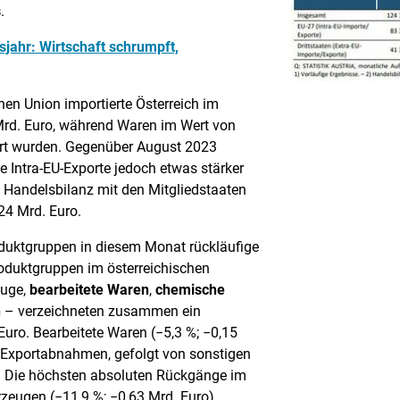
s
.
sjahr: Wirtschaft schrumpft,
en Union importierte Österreich im
rd. Euro, während Waren im Wert von
iert wurden. Gegenüber August 2023
ie Intra-EU-Exporte jedoch etwas stärker
en Handelsbilanz mit den Mitgliedstaaten
24 Mrd. Euro.
oduktgruppen in diesem Monat rückläufige
roduktgruppen im österreichischen
euge,
bearbeitete Waren
,
chemische
n
– verzeichneten zusammen ein
uro. Bearbeitete Waren (−5,3 %; −0,15
en Exportabnahmen, gefolgt von sonstigen
). Die höchsten absoluten Rückgänge im
zeugen (−11,9 %; −0,63 Mrd. Euro)