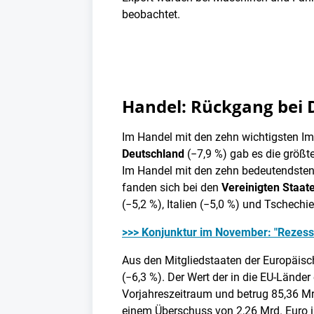
beobachtet.
Handel: Rückgang bei 
Im Handel mit den zehn wichtigsten I
Deutschland
(−7,9 %) gab es die größ
Im Handel mit den zehn bedeutendste
fanden sich bei den
Vereinigten Staat
(−5,2 %), Italien (−5,0 %) und Tschechie
>>> Konjunktur im November: "Rezess
Aus den Mitgliedstaaten der Europäisc
(−6,3 %). Der Wert der in die EU-Lände
Vorjahreszeitraum und betrug 85,36 Mr
einem Überschuss von 2,26 Mrd. Euro 