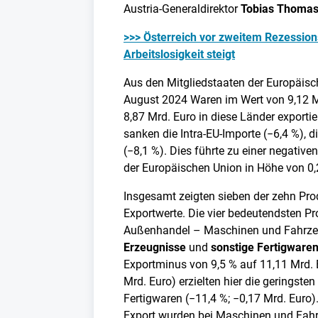
Austria-Generaldirektor
Tobias Thoma
>>> Österreich vor zweitem Rezession
Arbeitslosigkeit steigt
Aus den Mitgliedstaaten der Europäisch
August 2024 Waren im Wert von 9,12 M
8,87 Mrd. Euro in diese Länder export
sanken die Intra-EU-Importe (−6,4 %), d
(−8,1 %). Dies führte zu einer negativ
der Europäischen Union in Höhe von 0,
Insgesamt zeigten sieben der zehn Pr
Exportwerte. Die vier bedeutendsten P
Außenhandel – Maschinen und Fahrz
Erzeugnisse
und
sonstige Fertigware
Exportminus von 9,5 % auf 11,11 Mrd. E
Mrd. Euro) erzielten hier die geringst
Fertigwaren (−11,4 %; −0,17 Mrd. Euro
Export wurden bei Maschinen und Fahr