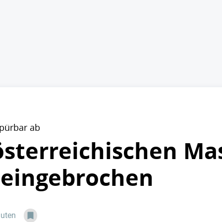
pürbar ab
österreichischen M
 eingebrochen
nuten