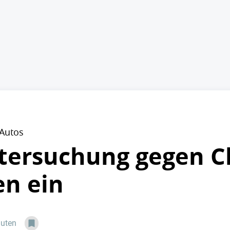
-Autos
ntersuchung gegen C
n ein
nuten