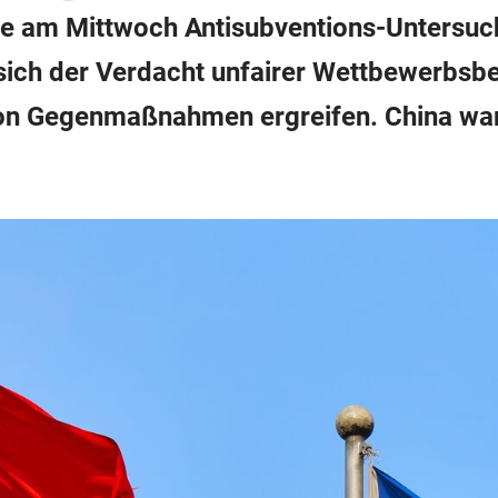
te am Mittwoch Antisubventions-Untersuc
e sich der Verdacht unfairer Wettbewerbsb
n Gegenmaßnahmen ergreifen. China war