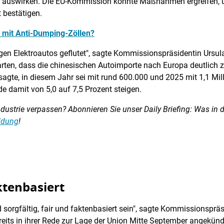
ler auswirken. Die EU-Kommission könnte Maßnahmen ergreifen
t bestätigen.
s mit Anti-Dumping-Zöllen?
igen Elektroautos geflutet", sagte Kommissionspräsidentin Ursul
rten, dass die chinesischen Autoimporte nach Europa deutlich
 sagte, in diesem Jahr sei mit rund 600.000 und 2025 mit 1,1 Mi
 damit von 5,0 auf 7,5 Prozent steigen.
ustrie verpassen? Abonnieren Sie unser Daily Briefing: Was in d
eldung
!
aktenbasiert
sorgfältig, fair und faktenbasiert sein", sagte Kommissionspräs
its in ihrer Rede zur Lage der Union Mitte September angekündi