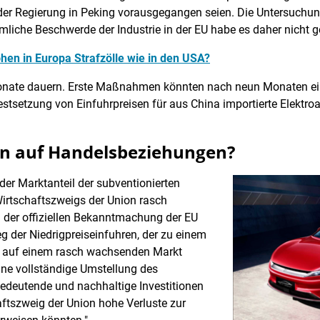
er Regierung in Peking vorausgegangen seien. Die Untersuchu
örmliche Beschwerde der Industrie in der EU habe es daher nicht 
en in Europa Strafzölle wie in den USA?
onate dauern. Erste Maßnahmen könnten nach neun Monaten ein
stsetzung von Einfuhrpreisen für aus China importierte Elektro
n auf Handelsbeziehungen?
er Marktanteil der subventionierten
Wirtschaftszweigs der Union rasch
in der offiziellen Bekanntmachung der EU
ieg der Niedrigpreiseinfuhren, der zu einem
n auf einem rasch wachsenden Markt
ine vollständige Umstellung des
bedeutende und nachhaltige Investitionen
haftszweig der Union hohe Verluste zur