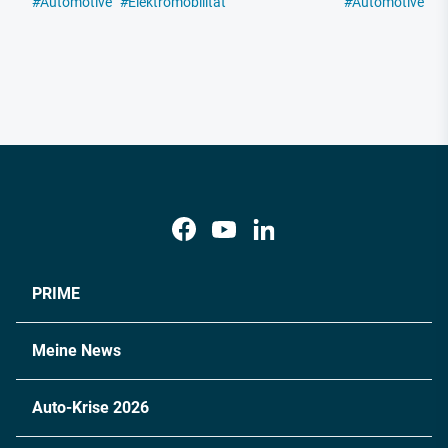
#
Automotive
#
Elektromobilität
#
Automotive
#
E
PRIME
Meine News
Auto-Krise 2026