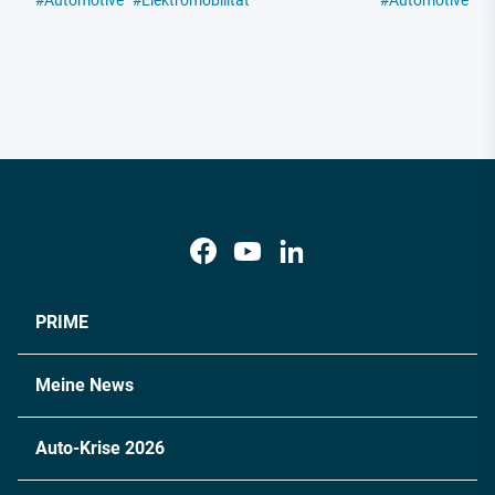
#
Automotive
#
Elektromobilität
#
Automotive
#
E
PRIME
Meine News
Auto-Krise 2026