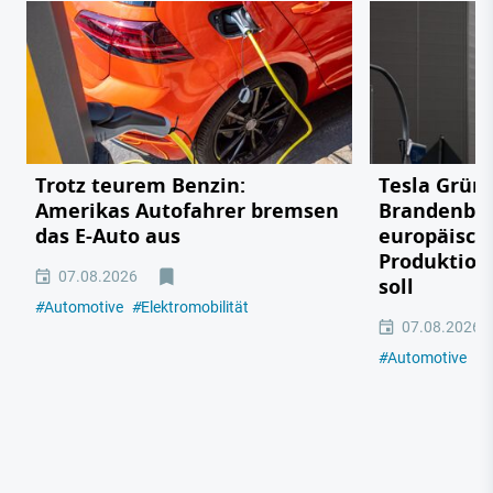
Trotz teurem Benzin:
Tesla Grün
Amerikas Autofahrer bremsen
Brandenbu
das E-Auto aus
europäisch
Produktion
07.08.2026
soll
#
Automotive
#
Elektromobilität
07.08.2026
#
Automotive
#
E