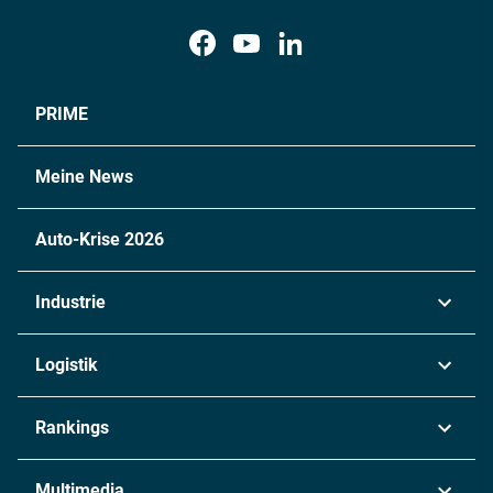
PRIME
Meine News
Auto-Krise 2026
Industrie
Automobil
Logistik
Maschinenbau
Transport & Spedition
Rankings
Chemie
Lieferketten
Industrie & Produktion
Metall
Multimedia