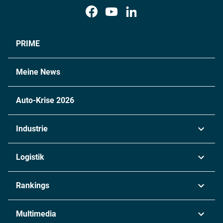
PRIME
Meine News
Auto-Krise 2026
Industrie
Automobil
Logistik
Maschinenbau
Transport & Spedition
Rankings
Chemie
Lieferketten
Industrie & Produktion
Metall
Multimedia