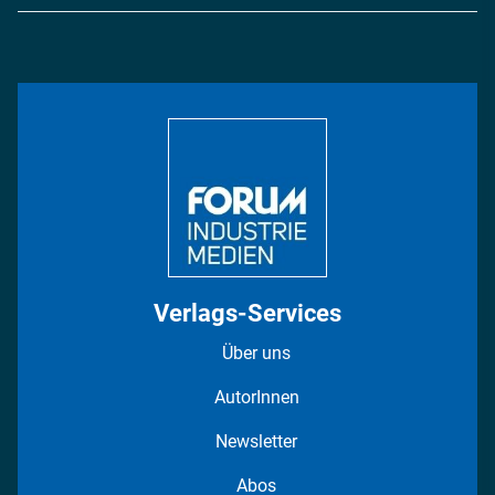
Logistik & Transport
Energie
Podcasts
Management & Leadership
Rüstung
INDUSTRIEMAGAZIN TV: Alle Folgen
Bildung
DISPO Videos
Regionen
Fotostrecken
Verlags-Services
Über uns
AutorInnen
Newsletter
Abos