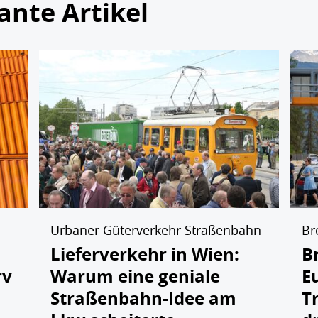
ante Artikel
Urbaner Güterverkehr Straßenbahn
Br
Lieferverkehr in Wien:
B
rv
Warum eine geniale
E
Straßenbahn-Idee am
T