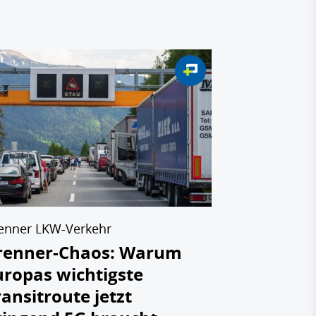
Nahostkrieg I 
Nahostkri
globalen 
gefährlic
Effekt
13.04.2026
enner LKW-Verkehr
renner-Chaos: Warum
uropas wichtigste
ransitroute jetzt