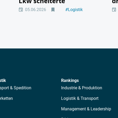
Lkw scheiterte
d
05.06.2026
#
Logistik
#
Hintergrund
stik
Rankings
sport & Spedition
Industrie & Produktion
erketten
Logistik & Transport
Management & Leadership