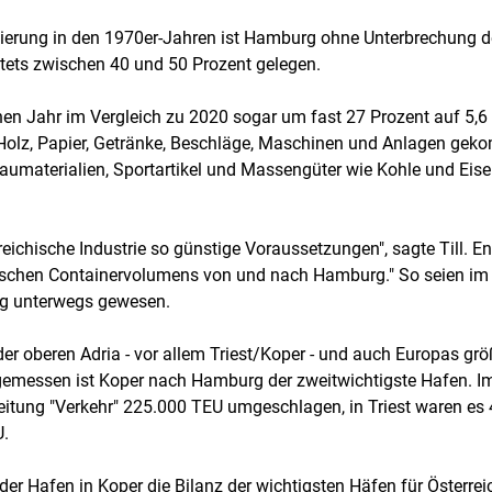
isierung in den 1970er-Jahren ist Hamburg ohne Unterbrechung de
stets zwischen 40 und 50 Prozent gelegen.
n Jahr im Vergleich zu 2020 sogar um fast 27 Prozent auf 5,6
 Holz, Papier, Getränke, Beschläge, Maschinen und Anlagen gek
materialien, Sportartikel und Massengüter wie Kohle und Eisene
rreichische Industrie so günstige Voraussetzungen", sagte Till. E
ichischen Containervolumens von und nach Hamburg." So seien i
g unterwegs gewesen.
der oberen Adria - vor allem Triest/Koper - und auch Europas g
emessen ist Koper nach Hamburg der zweitwichtigste Hafen. I
tung "Verkehr" 225.000 TEU umgeschlagen, in Triest waren es 4
U.
der Hafen in Koper die Bilanz der wichtigsten Häfen für Österr