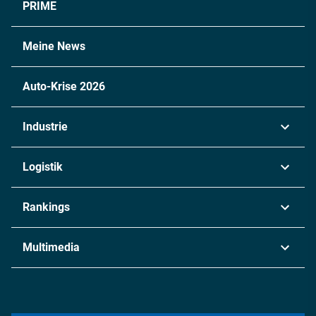
PRIME
Meine News
Auto-Krise 2026
Industrie
Automobil
Logistik
Maschinenbau
Transport & Spedition
Rankings
Chemie
Lieferketten
Industrie & Produktion
Metall
Multimedia
Logistik & Transport
Energie
Podcasts
Management & Leadership
Rüstung
INDUSTRIEMAGAZIN TV: Alle Folgen