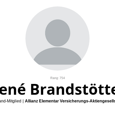
Rang: 754
ené Brandstött
and-Mitglied
|
Allianz Elementar Versicherungs-Aktiengesell