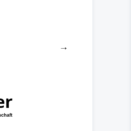
→
er
schaft