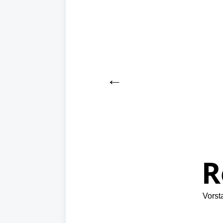
←
R
Vorst