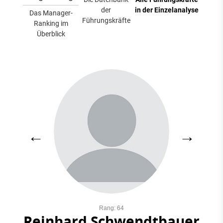
der
in der Einzelanalyse
Das Manager-
Führungskräfte
Ranking im
Überblick
←
→
Rang: 64
Reinhard Schwendtbauer