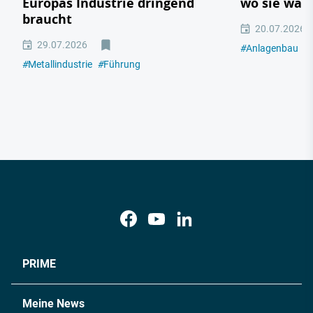
Europas Industrie dringend
wo sie wac
braucht
20.07.2026
29.07.2026
#
Anlagenbau
#
#
Metallindustrie
#
Führung
PRIME
Meine News