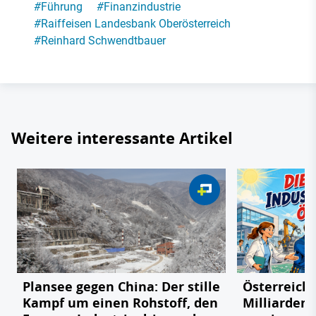
#
Führung
#
Finanzindustrie
#
Raiffeisen Landesbank Oberösterreich
#
Reinhard Schwendtbauer
Weitere interessante Artikel
Plansee gegen China: Der stille
Österreichs
Kampf um einen Rohstoff, den
Milliarden