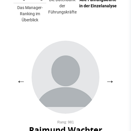
der
in der Einzelanalyse
Das Manager-
Führungskräfte
Ranking im
Überblick
←
→
Rang: 981
Raimund Wachter