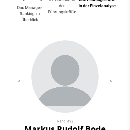
der
in der Einzelanalyse
Das Manager-
Führungskräfte
Ranking im
Überblick
←
→
Rang: 492
Markus Rudolf Bode