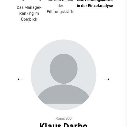
der
in der Einzelanalyse
Das Manager-
Führungskräfte
Ranking im
Überblick
←
→
Rang: 900
Klaus Darbo