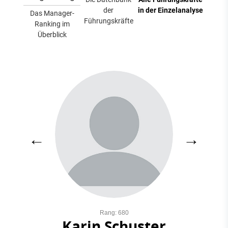
der
in der Einzelanalyse
Das Manager-
Führungskräfte
Ranking im
Überblick
←
→
Rang: 680
Karin Schuster