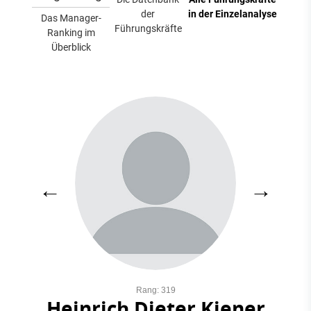
der
in der Einzelanalyse
Das Manager-
Führungskräfte
Ranking im
Überblick
←
→
Rang: 319
Heinrich Dieter Kiener