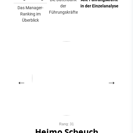
der
in der Einzelanalyse
Das Manager-
Führungskräfte
Ranking im
Überblick
←
→
Rang: 31
Heimo Scheuch