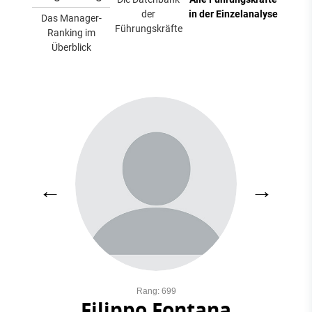
der
in der Einzelanalyse
Das Manager-
Führungskräfte
Ranking im
Überblick
←
→
Rang: 699
Filippo Fontana