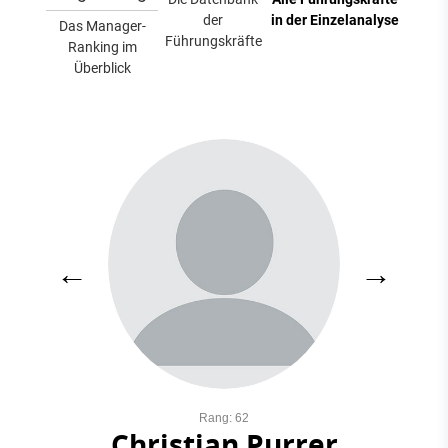
der
in der Einzelanalyse
Das Manager-
Führungskräfte
Ranking im
Überblick
←
→
Rang: 62
Christian Purrer