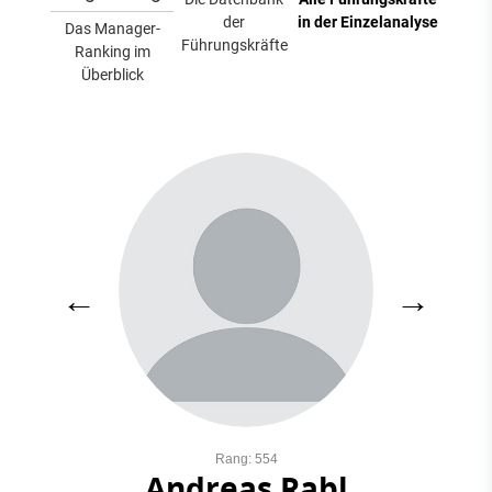
der
in der Einzelanalyse
Das Manager-
Führungskräfte
Ranking im
Überblick
←
→
Rang: 554
Andreas Rabl