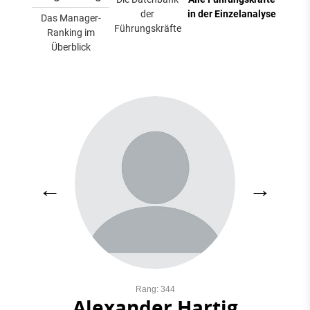
der
in der Einzelanalyse
Das Manager-
Führungskräfte
Ranking im
Überblick
←
→
Rang: 344
Alexander Hartig