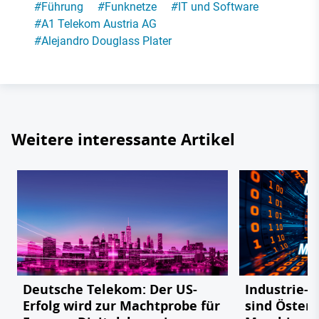
#
Führung
#
Funknetze
#
IT und Software
#
A1 Telekom Austria AG
#
Alejandro Douglass Plater
Weitere interessante Artikel
Deutsche Telekom: Der US-
Industrie-R
Erfolg wird zur Machtprobe für
sind Österr