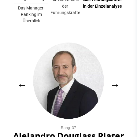
der
in der Einzelanalyse
Das Manager-
Führungskräfte
Ranking im
Überblick
←
→
Rang: 37
Alejandro Douglass Plater