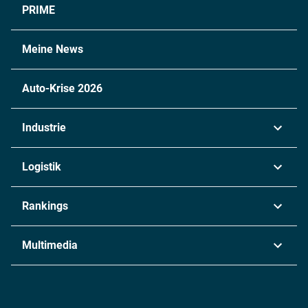
PRIME
Meine News
Auto-Krise 2026
Industrie
Automobil
Logistik
Maschinenbau
Transport & Spedition
Rankings
Chemie
Lieferketten
Industrie & Produktion
Metall
Multimedia
Logistik & Transport
Energie
Podcasts
Management & Leadership
Rüstung
INDUSTRIEMAGAZIN TV: Alle Folgen