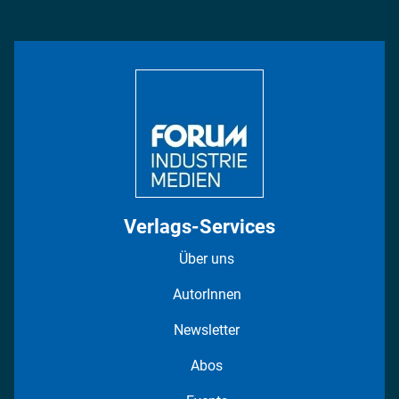
Management & Leadership
Rüstung
INDUSTRIEMAGAZIN TV: Alle Folgen
Bildung
DISPO Videos
Regionen
Fotostrecken
Verlags-Services
Über uns
AutorInnen
Newsletter
Abos