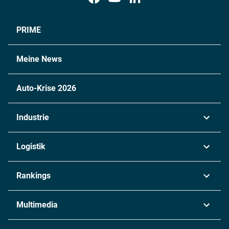
PRIME
Meine News
Auto-Krise 2026
Industrie
Automobil
Logistik
Maschinenbau
Transport & Spedition
Rankings
Chemie
Lieferketten
Industrie & Produktion
Metall
Multimedia
Logistik & Transport
Energie
Podcasts