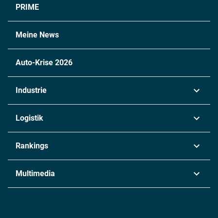
PRIME
Meine News
Auto-Krise 2026
Industrie
Automobil
Logistik
Maschinenbau
Transport & Spedition
Rankings
Chemie
Lieferketten
Industrie & Produktion
Metall
Multimedia
Logistik & Transport
Energie
Podcasts
Management & Leadership
Rüstung
INDUSTRIEMAGAZIN TV: Alle Folgen