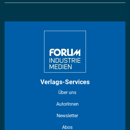
Logistik & Transport
Energie
Podcasts
Management & Leadership
Rüstung
INDUSTRIEMAGAZIN TV: Alle Folgen
Bildung
DISPO Videos
Regionen
Fotostrecken
Verlags-Services
Über uns
AutorInnen
Newsletter
Abos