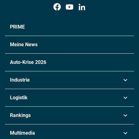
PRIME
Meine News
Auto-Krise 2026
Industrie
Automobil
Logistik
Maschinenbau
Transport & Spedition
Rankings
Chemie
Lieferketten
Industrie & Produktion
Metall
Multimedia