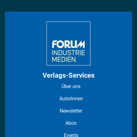
Management & Leadership
Rüstung
INDUSTRIEMAGAZIN TV: Alle Folgen
Bildung
DISPO Videos
Regionen
Fotostrecken
Verlags-Services
Über uns
AutorInnen
Newsletter
Abos
Events