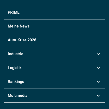
PRIME
Meine News
Auto-Krise 2026
Industrie
Automobil
Logistik
Maschinenbau
Transport & Spedition
Rankings
Chemie
Lieferketten
Industrie & Produktion
Metall
Multimedia
Logistik & Transport
Energie
Podcasts