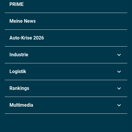
PRIME
Meine News
Auto-Krise 2026
Industrie
Automobil
Logistik
Maschinenbau
Transport & Spedition
Rankings
Chemie
Lieferketten
Industrie & Produktion
Metall
Multimedia
Logistik & Transport
Energie
Podcasts
Management & Leadership
Rüstung
INDUSTRIEMAGAZIN TV: Alle Folgen