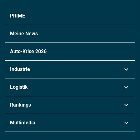
PRIME
Meine News
Auto-Krise 2026
Industrie
Automobil
Logistik
Maschinenbau
Transport & Spedition
Rankings
Chemie
Lieferketten
Industrie & Produktion
Metall
Multimedia
Logistik & Transport
Energie
Podcasts