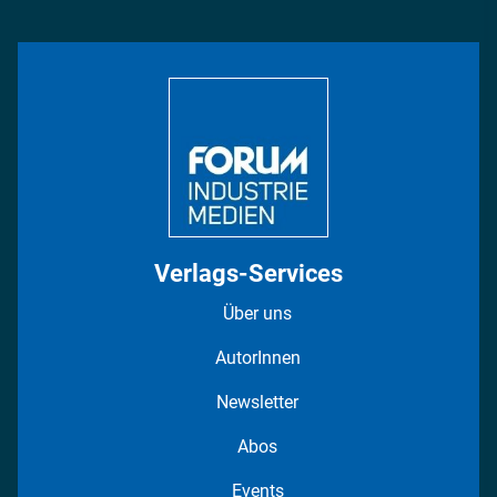
Management & Leadership
Rüstung
INDUSTRIEMAGAZIN TV: Alle Folgen
Bildung
DISPO Videos
Regionen
Fotostrecken
Verlags-Services
Über uns
AutorInnen
Newsletter
Abos
Events