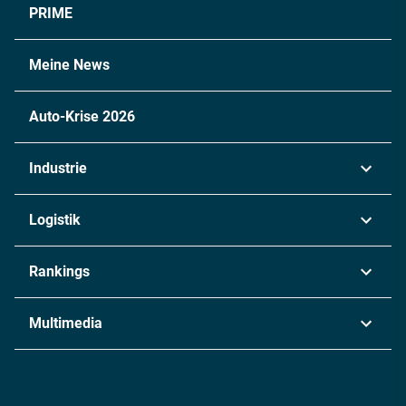
PRIME
Meine News
Auto-Krise 2026
Industrie
Automobil
Logistik
Maschinenbau
Transport & Spedition
Rankings
Chemie
Lieferketten
Industrie & Produktion
Metall
Multimedia
Logistik & Transport
Energie
Podcasts
Management & Leadership
Rüstung
INDUSTRIEMAGAZIN TV: Alle Folgen